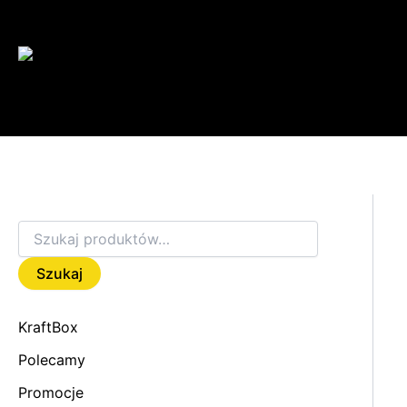
S
Przejdź
z
do
u
treści
k
a
j
:
Szukaj
KraftBox
Polecamy
Promocje